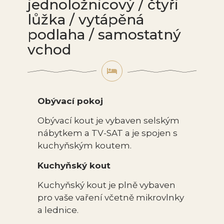
jednoložnicový / čtyři
lůžka / vytápěná
podlaha / samostatný
vchod
Obývací pokoj
Obývací kout je vybaven selským
nábytkem a TV-SAT a je spojen s
kuchyňským koutem.
Kuchyňský kout
Kuchyňský kout je plně vybaven
pro vaše vaření včetně mikrovlnky
a lednice.